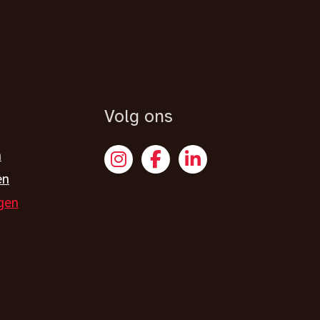
Volg ons
n
en
gen