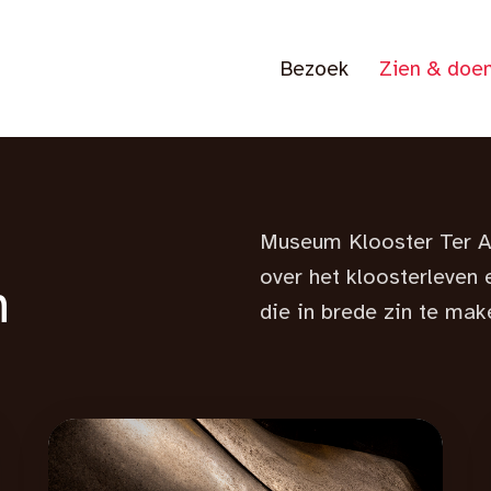
Bezoek
Zien & doe
Museum Klooster Ter Ap
over het klooster­leven 
n
die in brede zin te mak