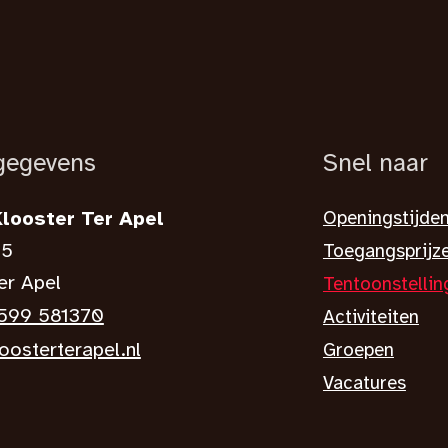
gegevens
Snel naar
Openingstijde
looster Ter Apel
-5
Toegangsprijz
er Apel
Tentoonstellin
)599 581370
Activiteiten
oosterterapel.nl
Groepen
Vacatures